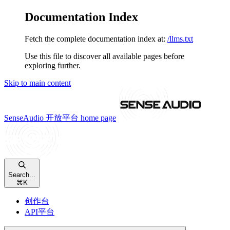
Documentation Index
Fetch the complete documentation index at:
/llms.txt
Use this file to discover all available pages before
exploring further.
Skip to main content
SenseAudio 开放平台
home page
Search...
⌘
K
创作台
API平台