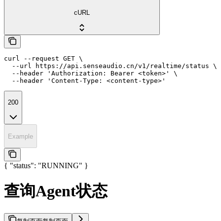
cURL
curl --request GET \

  --url https://api.senseaudio.cn/v1/realtime/status \

  --header 'Authorization: Bearer <token>' \

  --header 'Content-Type: <content-type>'
200
Example
{ "status": "RUNNING" }
查询Agent状态