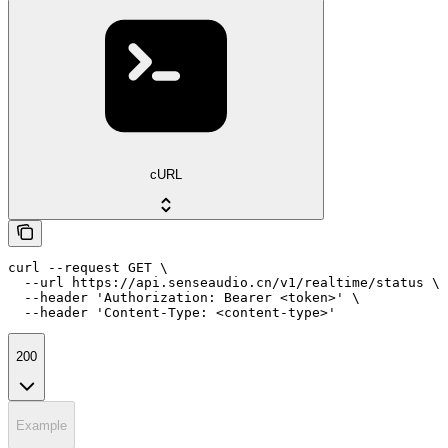
cURL
curl --request GET \

  --url https://api.senseaudio.cn/v1/realtime/status \

  --header 'Authorization: Bearer <token>' \

  --header 'Content-Type: <content-type>'
200
Example