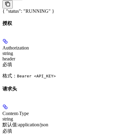
{ "status": "RUNNING" }
授权
Authorization
string
header
必填
格式：
Bearer <API_KEY>
请求头
Content-Type
string
默认值:
application/json
必填