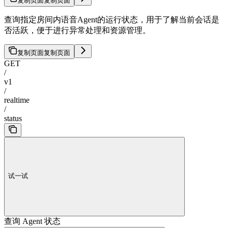
复制页面
复制页面
查询指定房间内语音Agent的运行状态，用于了解当前会话是
否活跃，便于进行异常处理和资源管理。
复制页面
复制页面
GET
/
v1
/
realtime
/
status
试一试
查询 Agent 状态