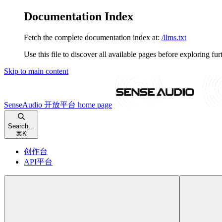
Documentation Index
Fetch the complete documentation index at:
/llms.txt
Use this file to discover all available pages before exploring fur
Skip to main content
SenseAudio 开放平台
home page
Search...
⌘
K
创作台
API平台