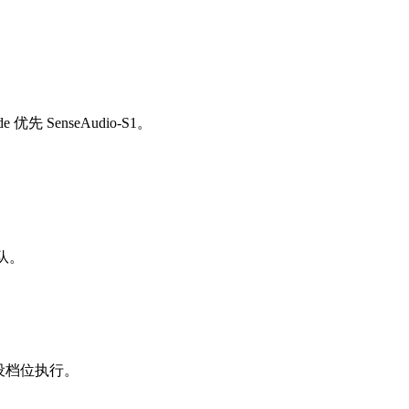
e 优先 SenseAudio-S1。
队。
设档位执行。