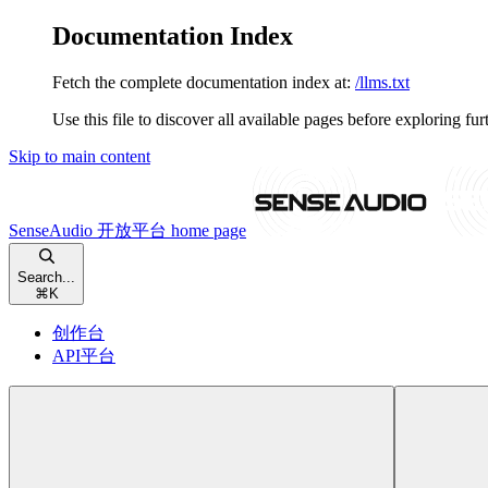
Documentation Index
Fetch the complete documentation index at:
/llms.txt
Use this file to discover all available pages before exploring fur
Skip to main content
SenseAudio 开放平台
home page
Search...
⌘
K
创作台
API平台