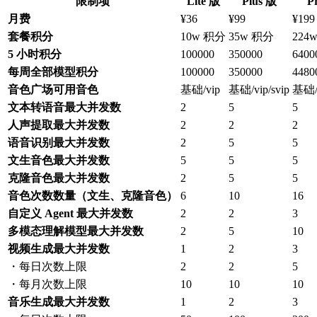
限制项
Lite 版
Plus 版
P
月费
¥36
¥99
¥199
套餐积分
10w 积分
35w 积分
224
5 小时积分
100000
350000
6400
每周全部模型积分
100000
350000
4480
音色广场可用音色
基础/vip
基础/vip/svip
基础/v
文本转语音最大并发数
2
5
5
人声提取最大并发数
2
2
2
语音识别最大并发数
2
5
5
文生音色最大并发数
5
5
5
克隆音色最大并发数
2
5
5
音色次数数量（文生、克隆音色）
6
10
16
自定义 Agent 最大并发数
2
2
3
多模态理解模型最大并发数
2
5
10
视频生成最大并发数
1
2
3
・每日次数上限
2
2
5
・每月次数上限
10
10
10
音乐生成最大并发数
1
2
3